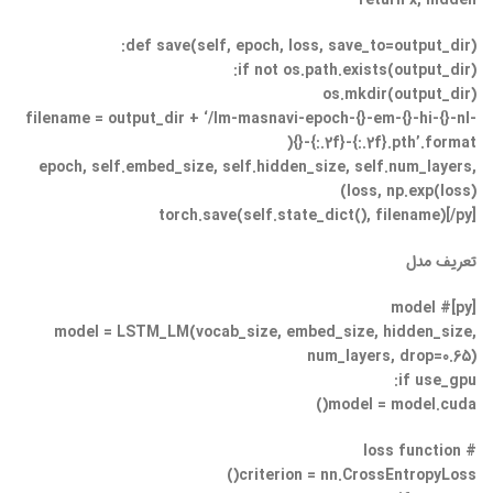
def save(self, epoch, loss, save_to=output_dir):
if not os.path.exists(output_dir):
os.mkdir(output_dir)
filename = output_dir + ‘/lm-masnavi-epoch-{}-em-{}-hi-{}-nl-
{}-{:.2f}-{:.2f}.pth’.format(
epoch, self.embed_size, self.hidden_size, self.num_layers,
loss, np.exp(loss))
torch.save(self.state_dict(), filename)[/py]
تعریف مدل
[py]# model
model = LSTM_LM(vocab_size, embed_size, hidden_size,
num_layers, drop=0.65)
if use_gpu:
model = model.cuda()
# loss function
criterion = nn.CrossEntropyLoss()