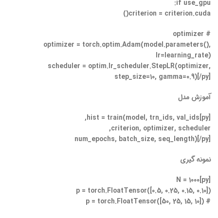
if use_gpu:
criterion = criterion.cuda()
# optimizer
optimizer = torch.optim.Adam(model.parameters(),
lr=learning_rate)
scheduler = optim.lr_scheduler.StepLR(optimizer,
step_size=10, gamma=0.9)[/py]
آموزش مدل
[py]hist = train(model, trn_ids, val_ids,
criterion, optimizer, scheduler,
num_epochs, batch_size, seq_length)[/py]
نمونه گیری
[py]N = 1000
p = torch.FloatTensor([0.5, 0.25, 0.15, 0.10])
# p = torch.FloatTensor([50, 25, 15, 10])