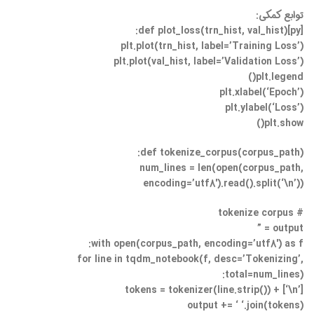
توابع کمکی:
[py]def plot_loss(trn_hist, val_hist):
plt.plot(trn_hist, label=’Training Loss’)
plt.plot(val_hist, label=’Validation Loss’)
plt.legend()
plt.xlabel(‘Epoch’)
plt.ylabel(‘Loss’)
plt.show()
def tokenize_corpus(corpus_path):
num_lines = len(open(corpus_path,
encoding=’utf8′).read().split(‘\n’))
# tokenize corpus
output = ”
with open(corpus_path, encoding=’utf8′) as f:
for line in tqdm_notebook(f, desc=’Tokenizing’,
total=num_lines):
tokens = tokenizer(line.strip()) + [‘\n’]
output += ‘ ‘.join(tokens)