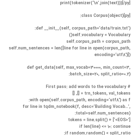
print(tokenizer(‘\n’.join(text)))[/py]
[py]class Corpus(object):
def __init__(self, corpus_path=’data/train.txt’):
self.vocabulary = Vocabulary()
self.corpus_path = corpus_path
self.num_sentences = len([line for line in open(corpus_path,
encoding=’utf8′)])
def get_data(self, max_vocab=30000, min_count=3,
batch_size=20, split_ratio=0.2):
# First pass: add words to the vocabulary
trn_tokens, val_tokens = [], []
with open(self.corpus_path, encoding=’utf8′) as f:
for line in tqdm_notebook(f, desc=’Building Vocab…’,
total=self.num_sentences):
tokens = line.split() + [‘<EOS>’]
if len(line) <= 10: continue
if random.random() < split_ratio: