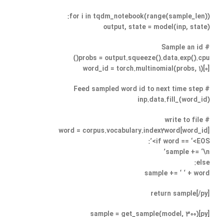
for i in tqdm_notebook(range(sample_len)):
output, state = model(inp, state)
# Sample an id
probs = output.squeeze().data.exp().cpu()
word_id = torch.multinomial(probs, 1)[0]
# Feed sampled word id to next time step
inp.data.fill_(word_id)
# write to file
word = corpus.vocabulary.index2word[word_id]
if word == ‘<EOS>’:
sample += ‘\n’
else:
sample += ‘ ‘ + word
return sample[/py]
[py]sample = get_sample(model, 300)