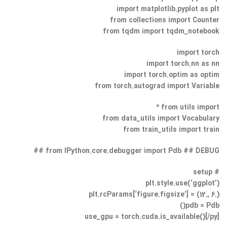
import matplotlib.pyplot as plt
from collections import Counter
from tqdm import tqdm_notebook
import torch
import torch.nn as nn
import torch.optim as optim
from torch.autograd import Variable
from utils import *
from data_utils import Vocabulary
from train_utils import train
from IPython.core.debugger import Pdb ## DEBUG ##
# setup
plt.style.use(‘ggplot’)
plt.rcParams[‘figure.figsize’] = (12., 6.)
pdb = Pdb()
use_gpu = torch.cuda.is_available()[/py]