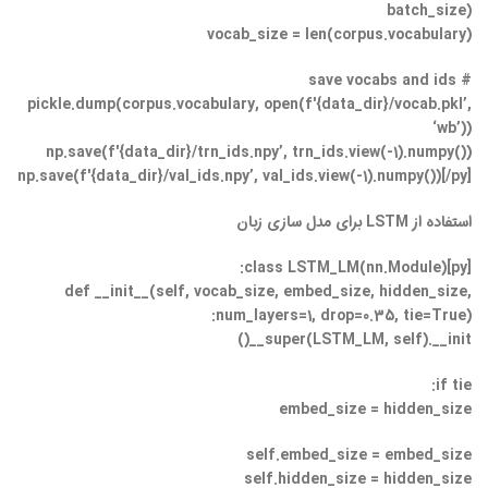
batch_size)
vocab_size = len(corpus.vocabulary)
# save vocabs and ids
pickle.dump(corpus.vocabulary, open(f'{data_dir}/vocab.pkl’,
‘wb’))
np.save(f'{data_dir}/trn_ids.npy’, trn_ids.view(-1).numpy())
np.save(f'{data_dir}/val_ids.npy’, val_ids.view(-1).numpy())[/py]
استفاده از LSTM برای مدل سازی زبان
[py]class LSTM_LM(nn.Module):
def __init__(self, vocab_size, embed_size, hidden_size,
num_layers=1, drop=0.35, tie=True):
super(LSTM_LM, self).__init__()
if tie:
embed_size = hidden_size
self.embed_size = embed_size
self.hidden_size = hidden_size