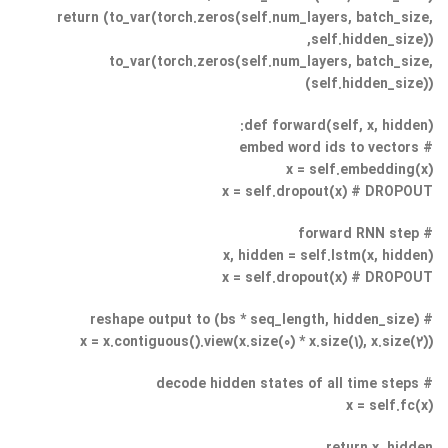
return (to_var(torch.zeros(self.num_layers, batch_size,
self.hidden_size)),
to_var(torch.zeros(self.num_layers, batch_size,
self.hidden_size)))
def forward(self, x, hidden):
# embed word ids to vectors
x = self.embedding(x)
x = self.dropout(x) # DROPOUT
# forward RNN step
x, hidden = self.lstm(x, hidden)
x = self.dropout(x) # DROPOUT
# reshape output to (bs * seq_length, hidden_size)
x = x.contiguous().view(x.size(0) * x.size(1), x.size(2))
# decode hidden states of all time steps
x = self.fc(x)
return x, hidden