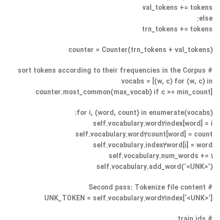
val_tokens += tokens
else:
trn_tokens += tokens
counter = Counter(trn_tokens + val_tokens)
# sort tokens according to their frequencies in the Corpus
vocabs = [(w, c) for (w, c) in
counter.most_common(max_vocab) if c >= min_count]
for i, (word, count) in enumerate(vocabs):
self.vocabulary.word2index[word] = i
self.vocabulary.word2count[word] = count
self.vocabulary.index2word[i] = word
self.vocabulary.num_words += 1
self.vocabulary.add_word(‘<UNK>’)
# Second pass: Tokenize file content
UNK_TOKEN = self.vocabulary.word2index[‘<UNK>’]
# train ids