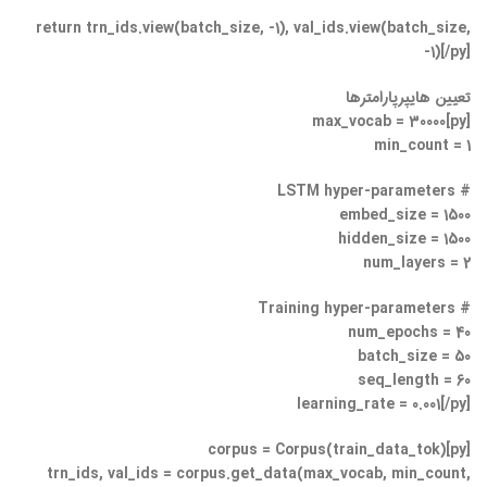
return trn_ids.view(batch_size, -1), val_ids.view(batch_size,
-1)[/py]
تعیین هایپرپارامترها
[py]max_vocab = 30000
min_count = 1
# LSTM hyper-parameters
embed_size = 1500
hidden_size = 1500
num_layers = 2
# Training hyper-parameters
num_epochs = 40
batch_size = 50
seq_length = 60
learning_rate = 0.001[/py]
[py]corpus = Corpus(train_data_tok)
trn_ids, val_ids = corpus.get_data(max_vocab, min_count,