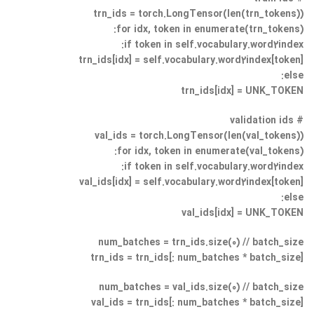
trn_ids = torch.LongTensor(len(trn_tokens))
for idx, token in enumerate(trn_tokens):
if token in self.vocabulary.word2index:
trn_ids[idx] = self.vocabulary.word2index[token]
else:
trn_ids[idx] = UNK_TOKEN
# validation ids
val_ids = torch.LongTensor(len(val_tokens))
for idx, token in enumerate(val_tokens):
if token in self.vocabulary.word2index:
val_ids[idx] = self.vocabulary.word2index[token]
else:
val_ids[idx] = UNK_TOKEN
num_batches = trn_ids.size(0) // batch_size
trn_ids = trn_ids[: num_batches * batch_size]
num_batches = val_ids.size(0) // batch_size
val_ids = trn_ids[: num_batches * batch_size]