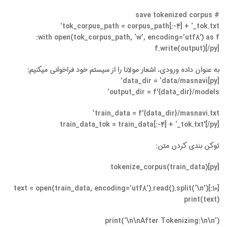
# save tokenized corpus
tok_corpus_path = corpus_path[:-4] + ‘_tok.txt’
with open(tok_corpus_path, ‘w’, encoding=’utf8′) as f:
f.write(output)[/py]
به عنوان داده ورودی، اشعار مولانا را از سیستم خود فراخوانی میکنیم:
[py]data_dir = ‘data/masnavi’
output_dir = f'{data_dir}/models’
train_data = f'{data_dir}/masnavi.txt’
train_data_tok = train_data[:-4] + ‘_tok.txt'[/py]
توکن بندی کردن متن:
[py]tokenize_corpus(train_data)
text = open(train_data, encoding=’utf8’).read().split(‘\n’)[:10]
print(text)
print(‘\n\nAfter Tokenizing:\n\n’)