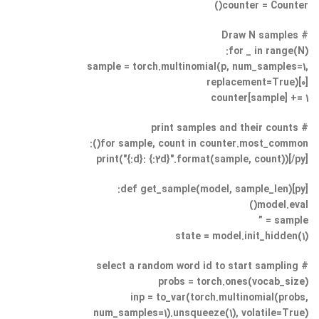
counter = Counter()
# Draw N samples
for _ in range(N):
sample = torch.multinomial(p, num_samples=1,
replacement=True)[0]
counter[sample] += 1
# print samples and their counts
for sample, count in counter.most_common():
print("{:d}: {:2d}".format(sample, count))[/py]
[py]def get_sample(model, sample_len):
model.eval()
sample = ”
state = model.init_hidden(1)
# select a random word id to start sampling
probs = torch.ones(vocab_size)
inp = to_var(torch.multinomial(probs,
num_samples=1).unsqueeze(1), volatile=True)