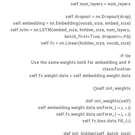
self.num_layers = num_layers
self.dropout = nn.Dropout(drop)
self.embedding = nn.Embedding(vocab_size, embed_size)
self.lstm = nn.LSTM(embed_size, hidden_size, num_layers,
batch_first=True, dropout=0.35)
self.fc = nn.Linear(hidden_size, vocab_size)
if tie:
# Use the same weights both for embedding and
classification
self.fc.weight.data = self.embedding.weight.data
self.init_weights()
def init_weights(self):
self.embedding.weight.data.uniform_(-0.1, 0.1)
self.fc.weight.data.uniform_(-0.1, 0.1)
self.fc.bias.data.fill_(0)
def init_hidden(self, batch_size):